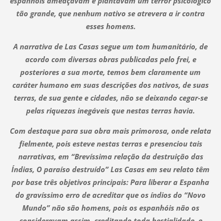
espanhóis ameaçavam e plantavam um terror psicológico
tão grande, que nenhum nativo se atrevera a ir contra
esses homens.
A narrativa de Las Casas segue um tom humanitário, de
acordo com diversas obras publicadas pelo frei, e
posteriores a sua morte, temos bem claramente um
caráter humano em suas descrições dos nativos, de suas
terras, de sua gente e cidades, não se deixando cegar-se
pelas riquezas inegáveis que nestas terras havia.
Com destaque para sua obra mais primorosa, onde relata
fielmente, pois esteve nestas terras e presenciou tais
narrativas, em “Brevíssima relação da destruição das
Índias, O paraíso destruído” Las Casas em seu relato têm
por base três objetivos principais: Para liberar a Espanha
do gravíssimo erro de acreditar que os índios do “Novo
Mundo” não são homens, pois os espanhóis não os
consideravam assim, creditando toda bestialidade, e