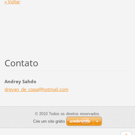
« Voltar
Contato
Andrey Sahdo
dreyan_d
e_copa@h
otmail.c
om
© 2010 Todos os direitos reservados.
Crie um site grátis