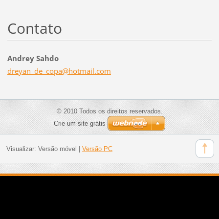
Contato
Andrey Sahdo
dreyan_d
e_copa@h
otmail.c
om
© 2010 Todos os direitos reservados.
Crie um site grátis
Visualizar:
Versão móvel
|
Versão PC