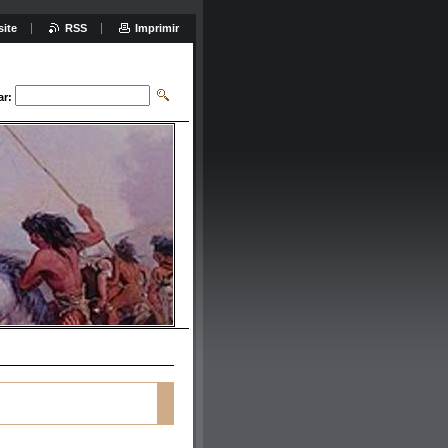
site
RSS
Imprimir
ar: