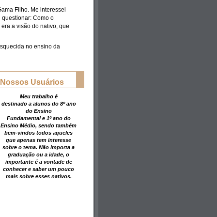
ama Filho. Me interessei
i questionar: Como o
era a visão do nativo, que
 esquecida no ensino da
Nossos Usuários
Meu trabalho é
destinado a alunos do 8º ano
do Ensino
Fundamental e 1º ano do
Ensino Médio, sendo também
bem-vindos todos aqueles
que apenas tem interesse
sobre o tema. Não importa a
graduação ou a idade, o
importante é a vontade de
conhecer e saber um pouco
mais sobre esses nativos.