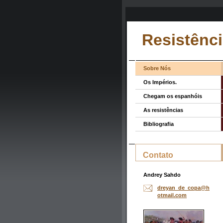
Resistênci
Sobre Nós
Os Impérios.
Chegam os espanhóis
As resistências
Bibliografia
Contato
Andrey Sahdo
dreyan_d
e_copa@h
otmail.c
om