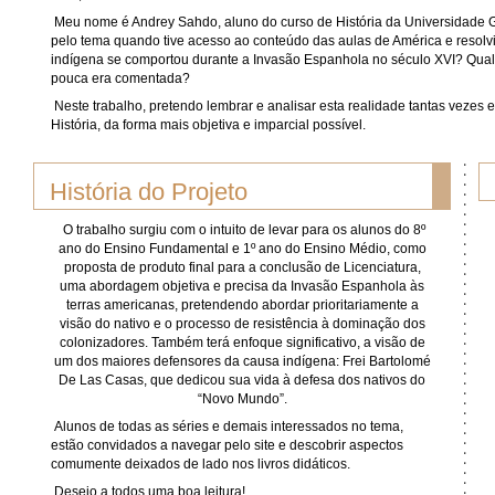
Meu nome é Andrey Sahdo, aluno do curso de História da Universidade G
pelo tema quando tive acesso ao conteúdo das aulas de América e resolv
indígena se comportou durante a Invasão Espanhola no século XVI? Qual 
pouca era comentada?
Neste trabalho, pretendo lembrar e analisar esta realidade tantas vezes
História, da forma mais objetiva e imparcial possível.
História do Projeto
O trabalho surgiu com o intuito de levar para os alunos do 8º
ano do Ensino Fundamental e 1º ano do Ensino Médio, como
proposta de produto final para a conclusão de Licenciatura,
uma abordagem objetiva e precisa da Invasão Espanhola às
terras americanas, pretendendo abordar prioritariamente a
visão do nativo e o processo de resistência à dominação dos
colonizadores. Também terá enfoque significativo, a visão de
um dos maiores defensores da causa indígena: Frei Bartolomé
De Las Casas, que dedicou sua vida à defesa dos nativos do
“Novo Mundo”.
Alunos de todas as séries e demais interessados no tema,
estão convidados a navegar pelo site e descobrir aspectos
comumente deixados de lado nos livros didáticos.
Desejo a todos uma boa leitura!